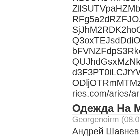
ZllSUTVpaHZM
RFg5a2dRZFJO
SjJhM2RDK2ho
Q3oxTEJsdDdi
bFVNZFdpS3Rke
QUJhdGsxMzNk
d3F3PT0iLCJt
ODljOTRmMTMzMz
ries.com/aries/
Одежда На 
Georgenoirm (08.0
Андрей Шавнев 