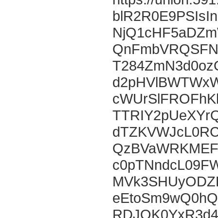
blR2R0E9PSIsI
NjQ1cHF5aDZm
QnFmbVRQSFNo
T284ZmN3d0oz
d2pHVlBWTWxW
cWUrSlFROFhK
TTRIY2pUeXY
dTZKVWJcL0R
QzBVaWRKMEFq
c0pTNndcL09F
MVk3SHUyODZ
eEtoSm9wQ0hQ
RDJOK0YxR3d4