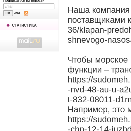
Подписаться на новости:
Наша компания 
или
поставщиками ка
СТАТИСТИКА
36/klapan-predo
shnevogo-nasos
Чтобы морское 
функции – тран
https://sudomeh.
-nvd-48-au-u-a2
t-832-08011-d1m
Например, это 
https://sudomeh.
-chn-12-14-juzh