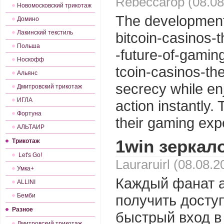
Rebeccarop (08.08
Новомосковский трикотаж
The development 
Домино
Лакинский текстиль
bitcoin-casinos-t
Польша
-future-of-gamin
Носкофф
tcoin-casinos-th
Альянс
secrecy while enj
Дмитровский трикотаж
ИГЛА
action instantly. 
Фортуна
their gaming exp
АЛЬТАИР
1win зеркал
Трикотаж
Let's Gо!
Lauraruirl (08.08.2
Умка+
Каждый фанат аз
ALLINI
Бемби
получить доступ
Разное
быстрый вход в
Дмитровский трикотаж