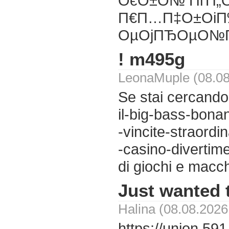
ОєО±О№ ПѓП„
П€П…П‡О±ОіП
ОµОјПЂОµО№П
! m495g
LeonaMuple (08.08
Se stai cercando
il-big-bass-bona
-vincite-straordi
-casino-divertime
di giochi e macch
Just wanted t
Halina (08.08.2026
https://union.5