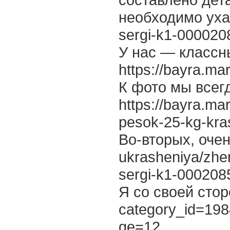
необходимо ухажи
sergi-k1-000020
У нас — классны
https://bayra.m
К фото мы всег
https://bayra.ma
pesok-25-kg-kra
Во-вторых, очен
ukrasheniya/zhen
sergi-k1-000208
Я со своей стор
category_id=19
ge=12