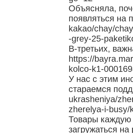
Объясняла, поче
появляться на п
kakao/chay/chay-
-grey-25-paketik
В-третьих, важн
https://bayra.ma
kolco-k1-000169
У нас с этим ин
стараемся подде
ukrasheniya/zhen
zherelya-i-busy/
Товары каждую 
загружаться на