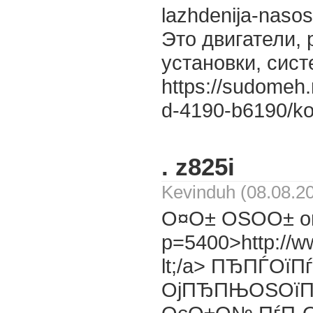
lazhdenija-naso
Это двигатели,
установки, сис
https://sudomeh.r
d-4190-b6190/kol
. z825i
Kevinduh (08.08.2
О¤О± ОЅО­О± on
p=5400>http://w
lt;/a> ПЂПЃ
ОјПЂПЊОЅОїП…