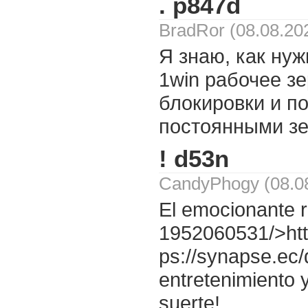
. p847d
BradRor (08.08.20
Я знаю, как нуж
1win рабочее зе
блокировки и по
постоянными зе
! d53n
CandyPhogy (08.08
El emocionante r
1952060531/>htt
ps://synapse.ec
entretenimiento 
suerte!