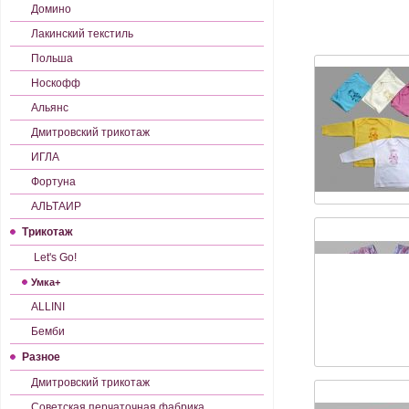
Домино
Лакинский текстиль
Польша
Носкофф
Альянс
Дмитровский трикотаж
ИГЛА
Фортуна
АЛЬТАИР
Трикотаж
Let's Gо!
Умка+
ALLINI
Бемби
Разное
Дмитровский трикотаж
Советская перчаточная фабрика