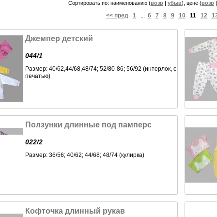
Сортировать по: наименованию (
возр
|
убыв
), цене (
возр
<< пред
1
...
6
7
8
9
10
11
12
1
Джемпер детский
044/1
Размер: 40/62,44/68,48/74; 52/80-86; 56/92 (интерлок, с
печатью)
Ползунки длинные под памперс
022/2
Размер: 36/56; 40/62; 44/68; 48/74 (кулирка)
Кофточка длинный рукав