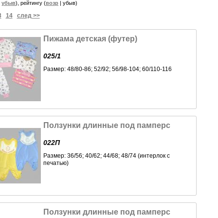
|
убыв
), рейтингу (
возр
| убыв)
3
14
след >>
Пижама детская (футер)
025/1
Размер: 48/80-86; 52/92; 56/98-104; 60/110-116
Ползунки длинные под памперс
022П
Размер: 36/56; 40/62; 44/68; 48/74 (интерлок с
печатью)
Ползунки длинные под памперс