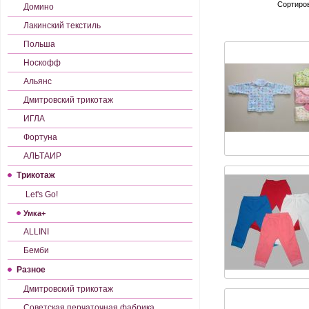
Сортиров
Домино
Лакинский текстиль
Польша
Носкофф
Альянс
Дмитровский трикотаж
ИГЛА
Фортуна
АЛЬТАИР
Трикотаж
Let's Gо!
Умка+
ALLINI
Бемби
Разное
Дмитровский трикотаж
Советская перчаточная фабрика