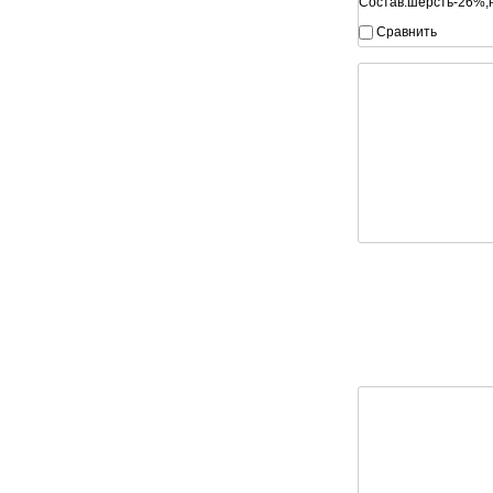
Cостав:шерсть-26%,
Сравнить