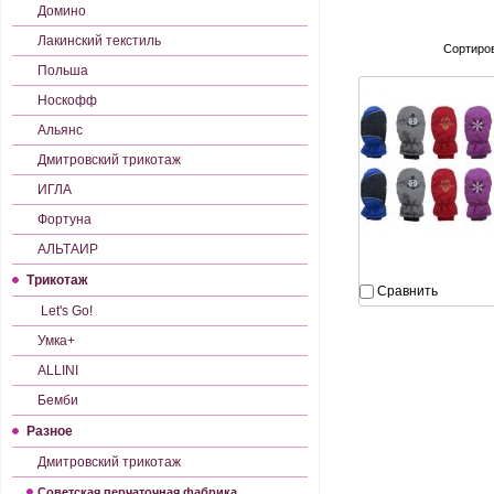
Домино
Лакинский текстиль
Сортиров
Польша
Носкофф
Альянс
Дмитровский трикотаж
ИГЛА
Фортуна
АЛЬТАИР
Трикотаж
Сравнить
Let's Gо!
Умка+
ALLINI
Бемби
Разное
Дмитровский трикотаж
Советская перчаточная фабрика