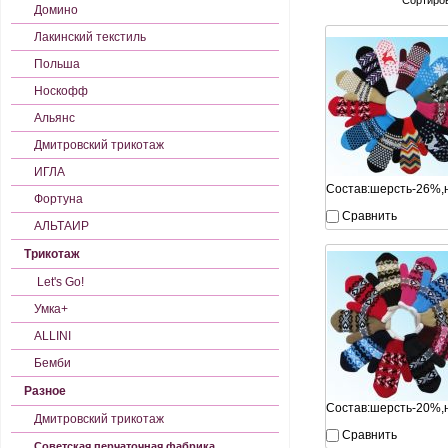
Сортиров
Домино
Лакинский текстиль
Польша
Носкофф
Альянс
Дмитровский трикотаж
ИГЛА
Состав:шерсть-26%,
Фортуна
Сравнить
АЛЬТАИР
Трикотаж
Let's Gо!
Умка+
ALLINI
Бемби
Разное
Состав:шерсть-20%,
Дмитровский трикотаж
Сравнить
Советская перчаточная фабрика