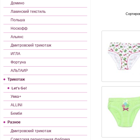
Домино
Лакинский текстиль
Сортиров
Польша
Носкофф
Альянс
Дмитровский трикотаж
ИГЛА
Фортуна
АЛЬТАИР
Трикотаж
Let's Gо!
Умка+
ALLINI
Бемби
Разное
Дмитровский трикотаж
Советская перчаточная фабрика